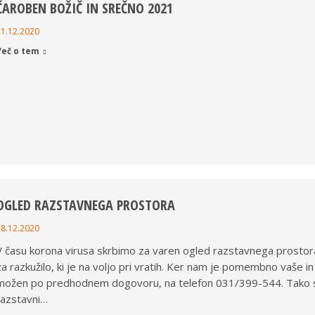
ČAROBEN BOŽIČ IN SREČNO 2021
21.12.2020
Več o tem
OGLED RAZSTAVNEGA PROSTORA
18.12.2020
V času korona virusa skrbimo za varen ogled razstavnega prostor
za razkužilo, ki je na voljo pri vratih. Ker nam je pomembno vaše 
možen po predhodnem dogovoru, na telefon 031/399-544. Tako se
razstavni…