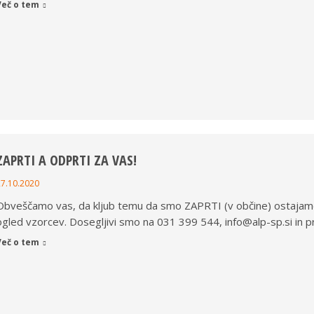
Več o tem
ZAPRTI A ODPRTI ZA VAS!
27.10.2020
Obveščamo vas, da kljub temu da smo ZAPRTI (v občine) ostajam
ogled vzorcev. Dosegljivi smo na 031 399 544, info@alp-sp.si in p
Več o tem