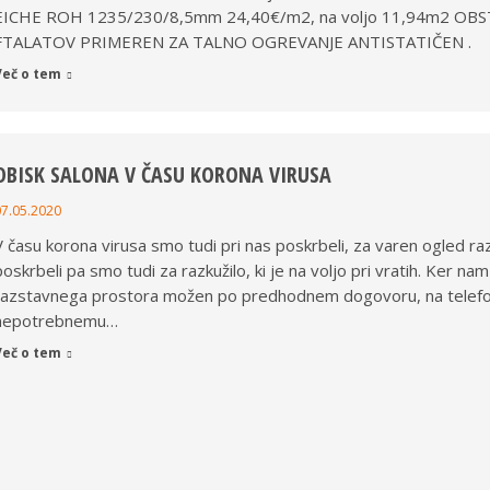
EICHE ROH 1235/230/8,5mm 24,40€/m2, na voljo 11,94m2 O
FTALATOV PRIMEREN ZA TALNO OGREVANJE ANTISTATIČEN .
Več o tem
OBISK SALONA V ČASU KORONA VIRUSA
07.05.2020
V času korona virusa smo tudi pri nas poskrbeli, za varen ogled 
poskrbeli pa smo tudi za razkužilo, ki je na voljo pri vratih. Ker 
razstavnega prostora možen po predhodnem dogovoru, na telefon
nepotrebnemu…
Več o tem