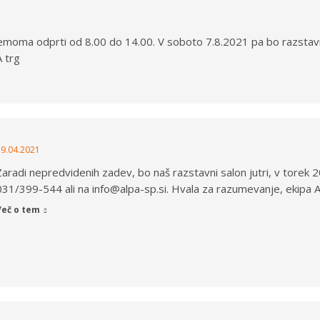
moma odprti od 8.00 do 14.00. V soboto 7.8.2021 pa bo razstavn
 trg
19.04.2021
Zaradi nepredvidenih zadev, bo naš razstavni salon jutri, v torek
031/399-544 ali na info@alpa-sp.si. Hvala za razumevanje, ekipa 
Več o tem