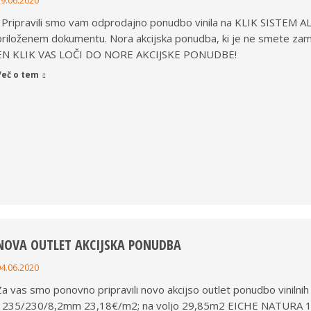
29.06.2020
Pripravili smo vam odprodajno ponudbo vinila na KLIK SISTEM ALI
priloženem dokumentu. Nora akcijska ponudba, ki je ne smete 
EN KLIK VAS LOČI DO NORE AKCIJSKE PONUDBE!
Več o tem
NOVA OUTLET AKCIJSKA PONUDBA
04.06.2020
Za vas smo ponovno pripravili novo akcijso outlet ponudbo vinil
1235/230/8,2mm 23,18€/m2; na voljo 29,85m2 EICHE NATURA 1