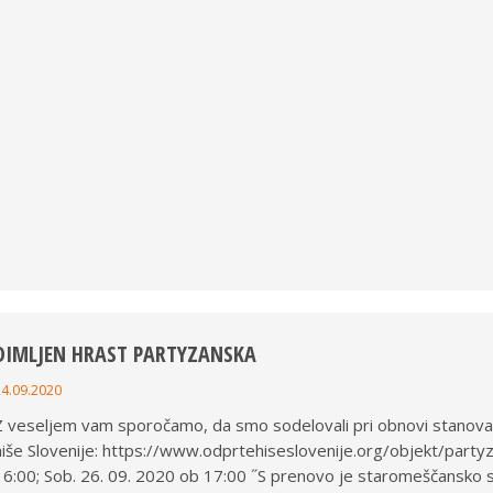
DIMLJEN HRAST PARTYZANSKA
24.09.2020
Z veseljem vam sporočamo, da smo sodelovali pri obnovi stanovanja
hiše Slovenije: https://www.odprtehiseslovenije.org/objekt/par
16:00; Sob. 26. 09. 2020 ob 17:00 ˝S prenovo je staromeščansko 