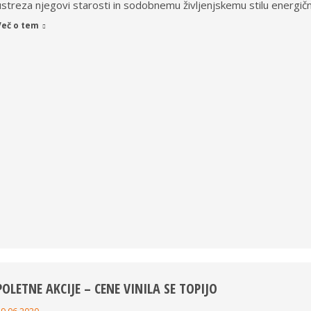
ustreza njegovi starosti in sodobnemu življenjskemu stilu energič
Več o tem
POLETNE AKCIJE – CENE VINILA SE TOPIJO