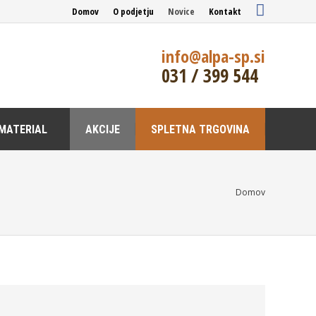
Domov
O podjetju
Novice
Kontakt
info@alpa-sp.si
031 / 399 544
MATERIAL
AKCIJE
SPLETNA TRGOVINA
You are here:
Domov